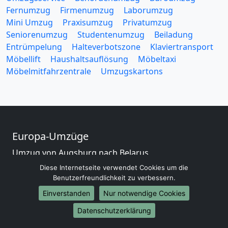
Fernumzug
Firmenumzug
Laborumzug
Mini Umzug
Praxisumzug
Privatumzug
Seniorenumzug
Studentenumzug
Beiladung
Entrümpelung
Halteverbotszone
Klaviertransport
Möbellift
Haushaltsauflösung
Möbeltaxi
Möbelmitfahrzentrale
Umzugskartons
Europa-Umzüge
Umzug von Augsburg nach Belarus
Umzug von Augsburg nach Belgien
Diese Internetseite verwendet Cookies um die
Umzug von Augsburg nach Bulgarien
Benutzerfreundlichkeit zu verbessern.
Umzug von Augsburg nach Dänemark
Einverstanden
Nur notwendige Cookies
Umzug von Augsburg nach England
Datenschutzerklärung
Umzug von Augsburg nach Portugal
Umzug von Augsburg nach Bosnien