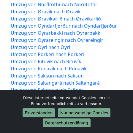
Umzug von Norðtoftir nach Norðtoftir
Umzug von Øravík nach Øravík
Umzug von Øravíkarlíð nach Øravíkarlíð
Umzug von Oyndarfjørður nach Oyndarfjørður
Umzug von Oyrarbakki nach Oyrarbakki
Umzug von Oyrareingir nach Oyrareingir
Umzug von Oyri nach Oyri
Umzug von Porkeri nach Porkeri
Umzug von Rituvík nach Rituvík
Umzug von Runavík nach Runavík
Umzug von Saksun nach Saksun
Umzug von Saltangará nach Saltangará
Umzug von Saltnes nach Saltnes
Umzug von Sandavágur nach Sandavágur
Diese Internetseite verwendet Cookies um die
Umzug von Sandur nach Sandur
Benutzerfreundlichkeit zu verbessern.
Umzug von Sandvík nach Sandvík
Einverstanden
Nur notwendige Cookies
Umzug von Selatrað nach Selatrað
Datenschutzerklärung
Umzug von Signabøur nach Signabøur
Umzug von Skælingur nach Skælingur