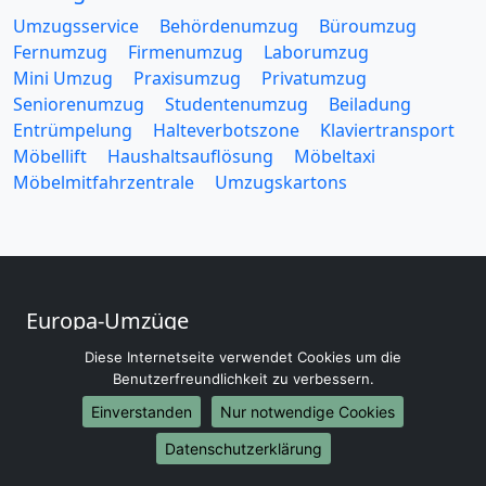
Umzugsservice
Behördenumzug
Büroumzug
Fernumzug
Firmenumzug
Laborumzug
Mini Umzug
Praxisumzug
Privatumzug
Seniorenumzug
Studentenumzug
Beiladung
Entrümpelung
Halteverbotszone
Klaviertransport
Möbellift
Haushaltsauflösung
Möbeltaxi
Möbelmitfahrzentrale
Umzugskartons
Europa-Umzüge
Umzug von Augsburg nach Belarus
Diese Internetseite verwendet Cookies um die
Benutzerfreundlichkeit zu verbessern.
Umzug von Augsburg nach Belgien
Umzug von Augsburg nach Bulgarien
Einverstanden
Nur notwendige Cookies
Umzug von Augsburg nach Dänemark
Datenschutzerklärung
Umzug von Augsburg nach England