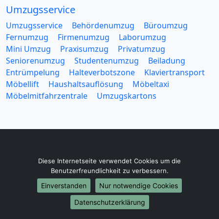
Umzugsservice
Umzugsservice
Behördenumzug
Büroumzug
Fernumzug
Firmenumzug
Laborumzug
Mini Umzug
Praxisumzug
Privatumzug
Seniorenumzug
Studentenumzug
Beiladung
Entrümpelung
Halteverbotszone
Klaviertransport
Möbellift
Haushaltsauflösung
Möbeltaxi
Möbelmitfahrzentrale
Umzugskartons
Europa-Umzüge
Diese Internetseite verwendet Cookies um die
Benutzerfreundlichkeit zu verbessern.
Umzug von Augsburg nach Belarus
Umzug von Augsburg nach Belgien
Einverstanden
Nur notwendige Cookies
Umzug von Augsburg nach Bulgarien
Datenschutzerklärung
Umzug von Augsburg nach Dänemark