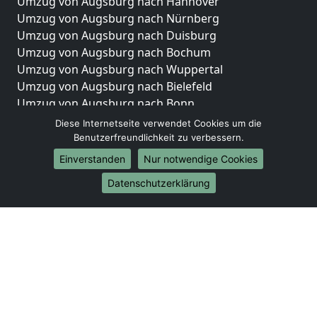
Umzug von Augsburg nach Hannover
Umzug von Augsburg nach Nürnberg
Umzug von Augsburg nach Duisburg
Umzug von Augsburg nach Bochum
Umzug von Augsburg nach Wuppertal
Umzug von Augsburg nach Bielefeld
Umzug von Augsburg nach Bonn
Umzug von Augsburg nach Münster
Diese Internetseite verwendet Cookies um die
Benutzerfreundlichkeit zu verbessern.
Internationale-Umzüge
Einverstanden
Nur notwendige Cookies
Umzug von Augsburg nach Brasilien
Datenschutzerklärung
Umzug von Augsburg nach Brunei Darussalam
Umzug von Augsburg nach Burkina Faso
Umzug von Augsburg nach Burundi
Umzug von Augsburg nach Chile
Umzug von Augsburg nach China
Umzug von Augsburg nach Cookinseln
Umzug von Augsburg nach Costa Rica
Umzug von Augsburg nach Curaçao