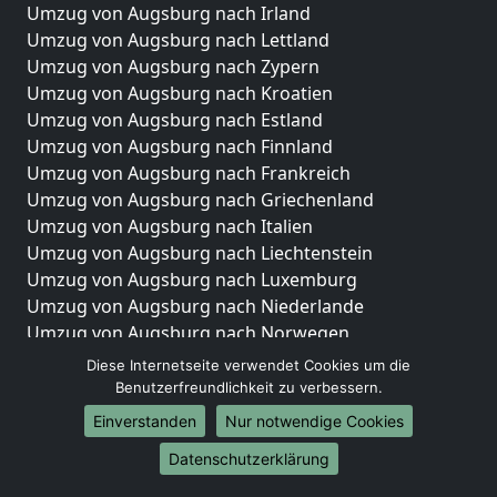
Umzug von Augsburg nach Irland
Umzug von Augsburg nach Lettland
Umzug von Augsburg nach Zypern
Umzug von Augsburg nach Kroatien
Umzug von Augsburg nach Estland
Umzug von Augsburg nach Finnland
Umzug von Augsburg nach Frankreich
Umzug von Augsburg nach Griechenland
Umzug von Augsburg nach Italien
Umzug von Augsburg nach Liechtenstein
Umzug von Augsburg nach Luxemburg
Umzug von Augsburg nach Niederlande
Umzug von Augsburg nach Norwegen
Diese Internetseite verwendet Cookies um die
Umzüge-Deutschlandweit
Benutzerfreundlichkeit zu verbessern.
Umzug von Augsburg nach Berlin
Einverstanden
Nur notwendige Cookies
Umzug von Augsburg nach Hamburg
Datenschutzerklärung
Umzug von Augsburg nach München
Umzug von Augsburg nach Köln