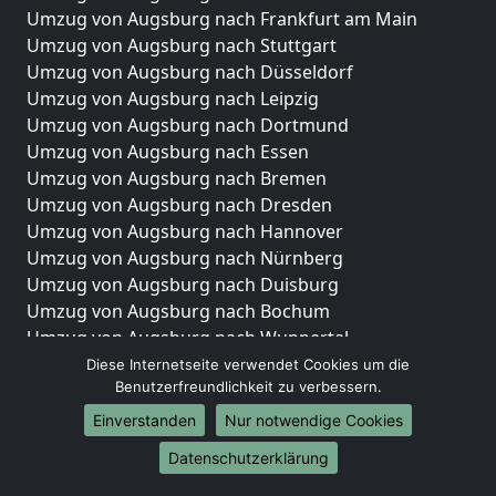
Umzug von Augsburg nach Frankfurt am Main
Umzug von Augsburg nach Stuttgart
Umzug von Augsburg nach Düsseldorf
Umzug von Augsburg nach Leipzig
Umzug von Augsburg nach Dortmund
Umzug von Augsburg nach Essen
Umzug von Augsburg nach Bremen
Umzug von Augsburg nach Dresden
Umzug von Augsburg nach Hannover
Umzug von Augsburg nach Nürnberg
Umzug von Augsburg nach Duisburg
Umzug von Augsburg nach Bochum
Umzug von Augsburg nach Wuppertal
Umzug von Augsburg nach Bielefeld
Diese Internetseite verwendet Cookies um die
Benutzerfreundlichkeit zu verbessern.
Umzug von Augsburg nach Bonn
Umzug von Augsburg nach Münster
Einverstanden
Nur notwendige Cookies
Internationale-Umzüge
Datenschutzerklärung