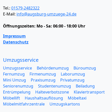
Tel.:
01579-2482322
E-Mail:
info@augsburg-umzuege-24.de
Öffnungszeiten:
Mo - Sa: 06:00 - 18:00 Uhr
Impressum
Datenschutz
Umzugsservice
Umzugsservice
Behördenumzug
Büroumzug
Fernumzug
Firmenumzug
Laborumzug
Mini Umzug
Praxisumzug
Privatumzug
Seniorenumzug
Studentenumzug
Beiladung
Entrümpelung
Halteverbotszone
Klaviertransport
Möbellift
Haushaltsauflösung
Möbeltaxi
Möbelmitfahrzentrale
Umzugskartons