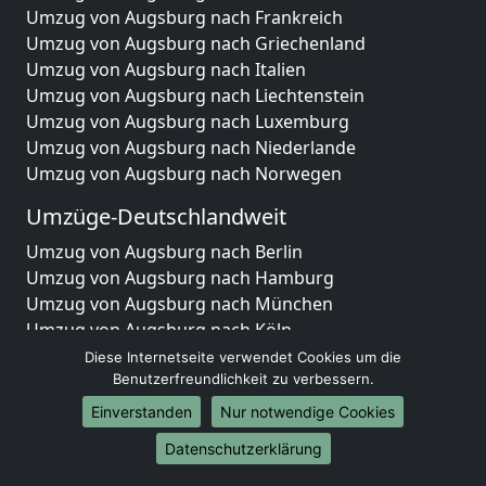
Umzug von Augsburg nach Frankreich
Umzug von Augsburg nach Griechenland
Umzug von Augsburg nach Italien
Umzug von Augsburg nach Liechtenstein
Umzug von Augsburg nach Luxemburg
Umzug von Augsburg nach Niederlande
Umzug von Augsburg nach Norwegen
Umzüge-Deutschlandweit
Umzug von Augsburg nach Berlin
Umzug von Augsburg nach Hamburg
Umzug von Augsburg nach München
Umzug von Augsburg nach Köln
Umzug von Augsburg nach Frankfurt am Main
Diese Internetseite verwendet Cookies um die
Benutzerfreundlichkeit zu verbessern.
Umzug von Augsburg nach Stuttgart
Umzug von Augsburg nach Düsseldorf
Einverstanden
Nur notwendige Cookies
Umzug von Augsburg nach Leipzig
Datenschutzerklärung
Umzug von Augsburg nach Dortmund