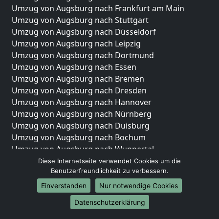
Umzug von Augsburg nach Frankfurt am Main
Umzug von Augsburg nach Stuttgart
Umzug von Augsburg nach Düsseldorf
Umzug von Augsburg nach Leipzig
Umzug von Augsburg nach Dortmund
Umzug von Augsburg nach Essen
Umzug von Augsburg nach Bremen
Umzug von Augsburg nach Dresden
Umzug von Augsburg nach Hannover
Umzug von Augsburg nach Nürnberg
Umzug von Augsburg nach Duisburg
Umzug von Augsburg nach Bochum
Umzug von Augsburg nach Wuppertal
Umzug von Augsburg nach Bielefeld
Diese Internetseite verwendet Cookies um die
Benutzerfreundlichkeit zu verbessern.
Umzug von Augsburg nach Bonn
Umzug von Augsburg nach Münster
Einverstanden
Nur notwendige Cookies
Internationale-Umzüge
Datenschutzerklärung