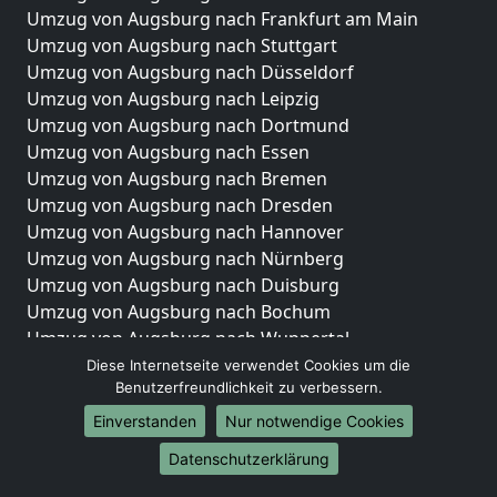
Umzug von Augsburg nach Frankfurt am Main
Umzug von Augsburg nach Stuttgart
Umzug von Augsburg nach Düsseldorf
Umzug von Augsburg nach Leipzig
Umzug von Augsburg nach Dortmund
Umzug von Augsburg nach Essen
Umzug von Augsburg nach Bremen
Umzug von Augsburg nach Dresden
Umzug von Augsburg nach Hannover
Umzug von Augsburg nach Nürnberg
Umzug von Augsburg nach Duisburg
Umzug von Augsburg nach Bochum
Umzug von Augsburg nach Wuppertal
Umzug von Augsburg nach Bielefeld
Diese Internetseite verwendet Cookies um die
Benutzerfreundlichkeit zu verbessern.
Umzug von Augsburg nach Bonn
Umzug von Augsburg nach Münster
Einverstanden
Nur notwendige Cookies
Internationale-Umzüge
Datenschutzerklärung