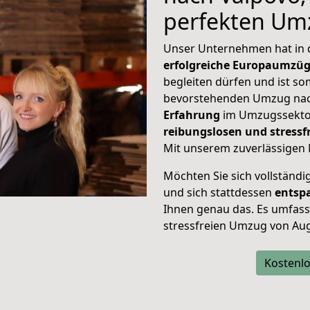
perfekten Um
Unser Unternehmen hat in
erfolgreiche Europaumzü
begleiten dürfen und ist so
bevorstehenden Umzug nac
Erfahrung
im Umzugssektor
reibungslosen und stress
Mit unserem zuverlässigen 
Möchten Sie sich vollständ
und sich stattdessen
entsp
Ihnen genau das. Es umfasst 
stressfreien Umzug von Au
Kostenlo