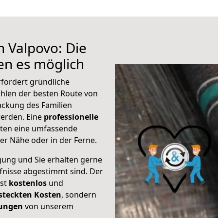
h Valpovo: Die
n es möglich
fordert gründliche
hlen der besten Route von
ackung des Familien
 werden. Eine
professionelle
eten eine umfassende
er Nähe oder in der Ferne.
gung und Sie erhalten gerne
rfnisse abgestimmt sind. Der
ist
kostenlos
und
steckten Kosten
, sondern
tungen
von unserem