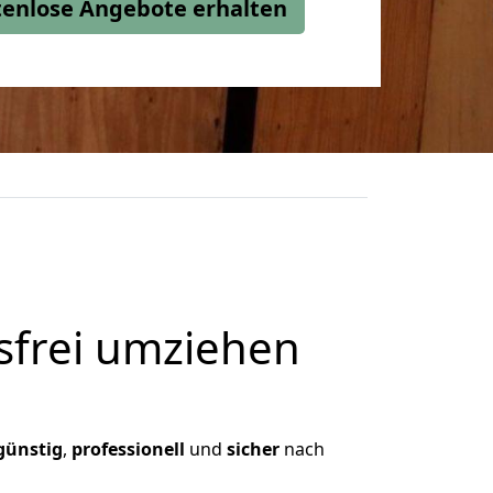
stenlose Angebote erhalten
frei umziehen
günstig
,
professionell
und
sicher
nach