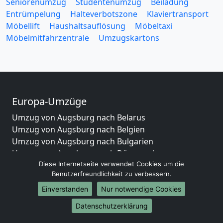
Seniorenumzug
Studentenumzug
Beiladung
Entrümpelung
Halteverbotszone
Klaviertransport
Möbellift
Haushaltsauflösung
Möbeltaxi
Möbelmitfahrzentrale
Umzugskartons
Europa-Umzüge
Umzug von Augsburg nach Belarus
Umzug von Augsburg nach Belgien
Umzug von Augsburg nach Bulgarien
Umzug von Augsburg nach Dänemark
Diese Internetseite verwendet Cookies um die
Umzug von Augsburg nach England
Benutzerfreundlichkeit zu verbessern.
Umzug von Augsburg nach Portugal
Umzug von Augsburg nach Bosnien
Einverstanden
Nur notwendige Cookies
und Herzegowina
Datenschutzerklärung
Umzug von Augsburg nach Irland