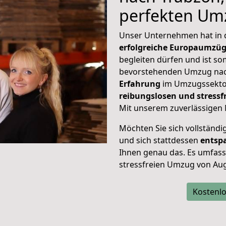
perfekten Um
Unser Unternehmen hat in
erfolgreiche Europaumzü
begleiten dürfen und ist so
bevorstehenden Umzug nac
Erfahrung
im Umzugssektor
reibungslosen und stress
Mit unserem zuverlässigen 
Möchten Sie sich vollständ
und sich stattdessen
entsp
Ihnen genau das. Es umfasst 
stressfreien Umzug von Au
Kostenlo