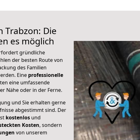
h Trabzon: Die
n es möglich
rfordert gründliche
hlen der besten Route von
ackung des Familien
 werden. Eine
professionelle
eten eine umfassende
er Nähe oder in der Ferne.
gung und Sie erhalten gerne
rfnisse abgestimmt sind. Der
ist
kostenlos
und
steckten Kosten
, sondern
tungen
von unserem