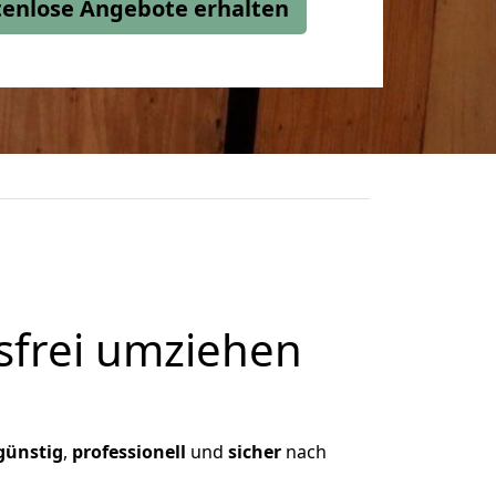
stenlose Angebote erhalten
frei umziehen
günstig
,
professionell
und
sicher
nach