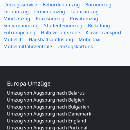
Umzugsservice
Behördenumzug
Büroumzug
Fernumzug
Firmenumzug
Laborumzug
Mini Umzug
Praxisumzug
Privatumzug
Seniorenumzug
Studentenumzug
Beiladung
Entrümpelung
Halteverbotszone
Klaviertransport
Möbellift
Haushaltsauflösung
Möbeltaxi
Möbelmitfahrzentrale
Umzugskartons
Europa-Umzüge
Umzug von Augsburg nach Belarus
Umzug von Augsburg nach Belgien
Umzug von Augsburg nach Bulgarien
Umzug von Augsburg nach Dänemark
Umzug von Augsburg nach England
Umzug von Augsburg nach Portugal