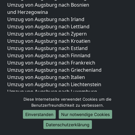
Umzug von Augsburg nach Bosnien
und Herzegowina
Umzug von Augsburg nach Irland
Umzug von Augsburg nach Lettland
Umzug von Augsburg nach Zypern
Umzug von Augsburg nach Kroatien
Umzug von Augsburg nach Estland
Umzug von Augsburg nach Finnland
Umzug von Augsburg nach Frankreich
Umzug von Augsburg nach Griechenland
Umzug von Augsburg nach Italien
Umzug von Augsburg nach Liechtenstein
Umzug von Augsburg nach Luxemburg
Umzug von Augsburg nach Niederlande
Diese Internetseite verwendet Cookies um die
Benutzerfreundlichkeit zu verbessern.
Umzug von Augsburg nach Norwegen
Einverstanden
Nur notwendige Cookies
Umzüge-Deutschlandweit
Datenschutzerklärung
Umzug von Augsburg nach Berlin