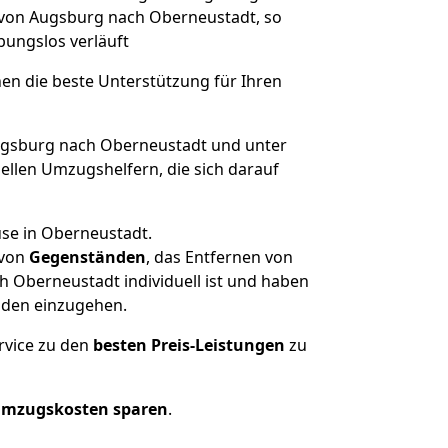
e von Augsburg nach Oberneustadt, so
ibungslos verläuft
nen die beste Unterstützung für Ihren
gsburg nach Oberneustadt und unter
llen Umzugshelfern, die sich darauf
use in Oberneustadt.
von
Gegenständen
, das Entfernen von
 Oberneustadt individuell ist und haben
nden einzugehen.
rvice zu den
besten Preis-Leistungen
zu
Umzugskosten sparen
.