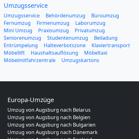
Umzugsservice
Umzugsservice
Behördenumzug
Büroumzug
Fernumzug
Firmenumzug
Laborumzug
Mini Umzug
Praxisumzug
Privatumzug
Seniorenumzug
Studentenumzug
Beiladung
Entrümpelung
Halteverbotszone
Klaviertransport
Möbellift
Haushaltsauflösung
Möbeltaxi
Möbelmitfahrzentrale
Umzugskartons
Europa-Umzüge
Umzug von Augsburg nach Belarus
Umzug von Augsburg nach Belgien
Umzug von Augsburg nach Bulgarien
Umzug von Augsburg nach Dänemark