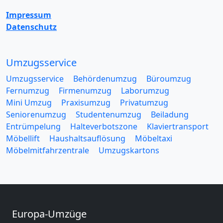
Impressum
Datenschutz
Umzugsservice
Umzugsservice
Behördenumzug
Büroumzug
Fernumzug
Firmenumzug
Laborumzug
Mini Umzug
Praxisumzug
Privatumzug
Seniorenumzug
Studentenumzug
Beiladung
Entrümpelung
Halteverbotszone
Klaviertransport
Möbellift
Haushaltsauflösung
Möbeltaxi
Möbelmitfahrzentrale
Umzugskartons
Europa-Umzüge