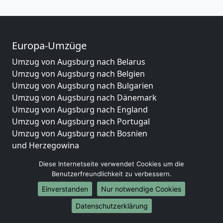
Europa-Umzüge
Umzug von Augsburg nach Belarus
Umzug von Augsburg nach Belgien
Umzug von Augsburg nach Bulgarien
Umzug von Augsburg nach Dänemark
Umzug von Augsburg nach England
Umzug von Augsburg nach Portugal
Umzug von Augsburg nach Bosnien
und Herzegowina
Umzug von Augsburg nach Irland
Diese Internetseite verwendet Cookies um die
Umzug von Augsburg nach Lettland
Benutzerfreundlichkeit zu verbessern.
Umzug von Augsburg nach Zypern
Einverstanden
Nur notwendige Cookies
Umzug von Augsburg nach Kroatien
Umzug von Augsburg nach Estland
Datenschutzerklärung
Umzug von Augsburg nach Finnland