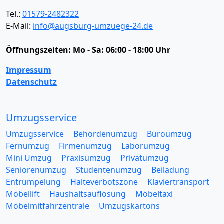
Tel.:
01579-2482322
E-Mail:
info@augsburg-umzuege-24.de
Öffnungszeiten:
Mo - Sa: 06:00 - 18:00 Uhr
Impressum
Datenschutz
Umzugsservice
Umzugsservice
Behördenumzug
Büroumzug
Fernumzug
Firmenumzug
Laborumzug
Mini Umzug
Praxisumzug
Privatumzug
Seniorenumzug
Studentenumzug
Beiladung
Entrümpelung
Halteverbotszone
Klaviertransport
Möbellift
Haushaltsauflösung
Möbeltaxi
Möbelmitfahrzentrale
Umzugskartons