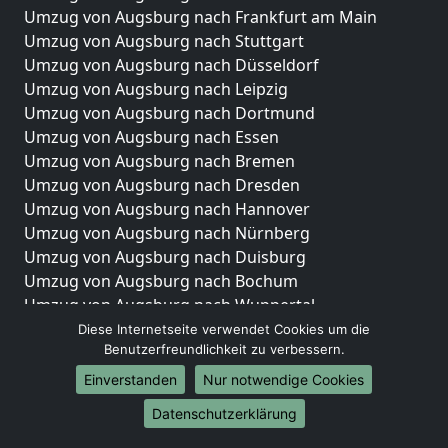
Umzug von Augsburg nach Frankfurt am Main
Umzug von Augsburg nach Stuttgart
Umzug von Augsburg nach Düsseldorf
Umzug von Augsburg nach Leipzig
Umzug von Augsburg nach Dortmund
Umzug von Augsburg nach Essen
Umzug von Augsburg nach Bremen
Umzug von Augsburg nach Dresden
Umzug von Augsburg nach Hannover
Umzug von Augsburg nach Nürnberg
Umzug von Augsburg nach Duisburg
Umzug von Augsburg nach Bochum
Umzug von Augsburg nach Wuppertal
Umzug von Augsburg nach Bielefeld
Diese Internetseite verwendet Cookies um die
Benutzerfreundlichkeit zu verbessern.
Umzug von Augsburg nach Bonn
Umzug von Augsburg nach Münster
Einverstanden
Nur notwendige Cookies
Internationale-Umzüge
Datenschutzerklärung