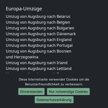
Europa-Umzüge
Umzug von Augsburg nach Belarus
Umzug von Augsburg nach Belgien
Umzug von Augsburg nach Bulgarien
Umzug von Augsburg nach Dänemark
Umzug von Augsburg nach England
Umzug von Augsburg nach Portugal
Umzug von Augsburg nach Bosnien
und Herzegowina
Umzug von Augsburg nach Irland
Umzug von Augsburg nach Lettland
Umzug von Augsburg nach Zypern
Diese Internetseite verwendet Cookies um die
Umzug von Augsburg nach Kroatien
Benutzerfreundlichkeit zu verbessern.
Umzug von Augsburg nach Estland
Umzug von Augsburg nach Finnland
Einverstanden
Nur notwendige Cookies
Umzug von Augsburg nach Frankreich
Datenschutzerklärung
Umzug von Augsburg nach Griechenland