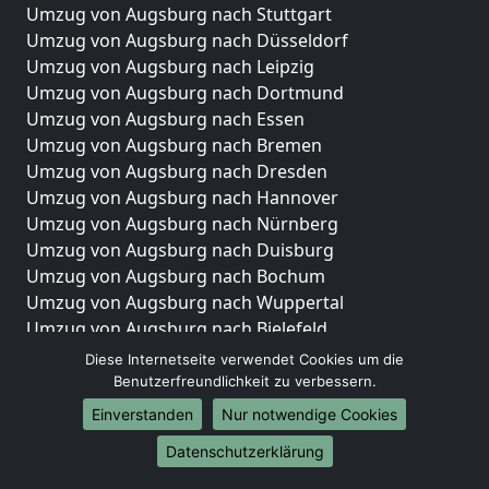
Umzug von Augsburg nach Stuttgart
Umzug von Augsburg nach Düsseldorf
Umzug von Augsburg nach Leipzig
Umzug von Augsburg nach Dortmund
Umzug von Augsburg nach Essen
Umzug von Augsburg nach Bremen
Umzug von Augsburg nach Dresden
Umzug von Augsburg nach Hannover
Umzug von Augsburg nach Nürnberg
Umzug von Augsburg nach Duisburg
Umzug von Augsburg nach Bochum
Umzug von Augsburg nach Wuppertal
Umzug von Augsburg nach Bielefeld
Umzug von Augsburg nach Bonn
Diese Internetseite verwendet Cookies um die
Umzug von Augsburg nach Münster
Benutzerfreundlichkeit zu verbessern.
Einverstanden
Nur notwendige Cookies
Internationale-Umzüge
Datenschutzerklärung
Umzug von Augsburg nach Brasilien
Umzug von Augsburg nach Brunei Darussalam