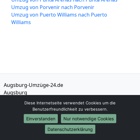
Umzug von Porvenir nach Porvenir
Umzug von Puerto Williams nach Puerto
Williams
Augsburg-Umzüge-24.de
Augsburg
Diese Internetseite verwendet Cookies um die
Tel.:
01579-2482322
Benutzerfreundlichkeit zu verbessern.
E-Mail:
info@augsburg-umzuege-24.de
Einverstanden
Nur notwendige Cookies
Öffnungszeiten:
Mo - Sa: 06:00 - 18:00 Uhr
Datenschutzerklärung