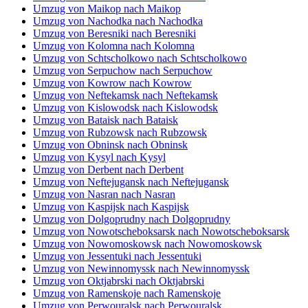
Umzug von Maikop nach Maikop
Umzug von Nachodka nach Nachodka
Umzug von Beresniki nach Beresniki
Umzug von Kolomna nach Kolomna
Umzug von Schtscholkowo nach Schtscholkowo
Umzug von Serpuchow nach Serpuchow
Umzug von Kowrow nach Kowrow
Umzug von Neftekamsk nach Neftekamsk
Umzug von Kislowodsk nach Kislowodsk
Umzug von Bataisk nach Bataisk
Umzug von Rubzowsk nach Rubzowsk
Umzug von Obninsk nach Obninsk
Umzug von Kysyl nach Kysyl
Umzug von Derbent nach Derbent
Umzug von Neftejugansk nach Neftejugansk
Umzug von Nasran nach Nasran
Umzug von Kaspijsk nach Kaspijsk
Umzug von Dolgoprudny nach Dolgoprudny
Umzug von Nowotscheboksarsk nach Nowotscheboksarsk
Umzug von Nowomoskowsk nach Nowomoskowsk
Umzug von Jessentuki nach Jessentuki
Umzug von Newinnomyssk nach Newinnomyssk
Umzug von Oktjabrski nach Oktjabrski
Umzug von Ramenskoje nach Ramenskoje
Umzug von Perwouralsk nach Perwouralsk