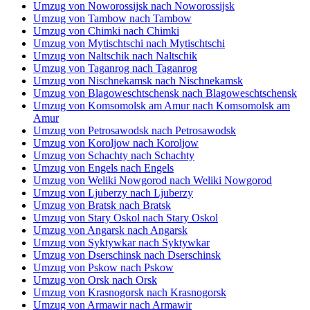
Umzug von Noworossijsk nach Noworossijsk
Umzug von Tambow nach Tambow
Umzug von Chimki nach Chimki
Umzug von Mytischtschi nach Mytischtschi
Umzug von Naltschik nach Naltschik
Umzug von Taganrog nach Taganrog
Umzug von Nischnekamsk nach Nischnekamsk
Umzug von Blagoweschtschensk nach Blagoweschtschensk
Umzug von Komsomolsk am Amur nach Komsomolsk am
Amur
Umzug von Petrosawodsk nach Petrosawodsk
Umzug von Koroljow nach Koroljow
Umzug von Schachty nach Schachty
Umzug von Engels nach Engels
Umzug von Weliki Nowgorod nach Weliki Nowgorod
Umzug von Ljuberzy nach Ljuberzy
Umzug von Bratsk nach Bratsk
Umzug von Stary Oskol nach Stary Oskol
Umzug von Angarsk nach Angarsk
Umzug von Syktywkar nach Syktywkar
Umzug von Dserschinsk nach Dserschinsk
Umzug von Pskow nach Pskow
Umzug von Orsk nach Orsk
Umzug von Krasnogorsk nach Krasnogorsk
Umzug von Armawir nach Armawir