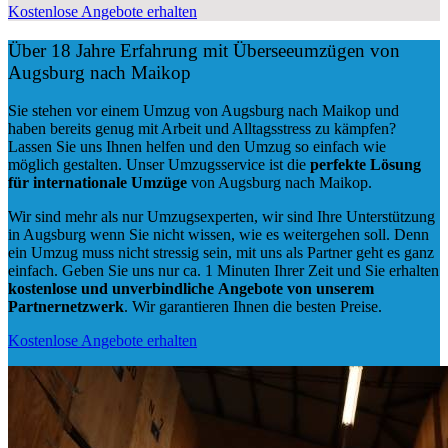
Kostenlose Angebote erhalten
Über 18 Jahre Erfahrung mit Überseeumzügen von
Augsburg nach Maikop
Sie stehen vor einem Umzug von Augsburg nach Maikop und
haben bereits genug mit Arbeit und Alltagsstress zu kämpfen?
Lassen Sie uns Ihnen helfen und den Umzug so einfach wie
möglich gestalten. Unser Umzugsservice ist die
perfekte Lösung
für internationale Umzüge
von Augsburg nach Maikop.
Wir sind mehr als nur Umzugsexperten, wir sind Ihre Unterstützung
in Augsburg wenn Sie nicht wissen, wie es weitergehen soll. Denn
ein Umzug muss nicht stressig sein, mit uns als Partner geht es ganz
einfach. Geben Sie uns nur ca. 1 Minuten Ihrer Zeit und Sie erhalten
kostenlose und unverbindliche
Angebote von unserem
Partnernetzwerk
. Wir garantieren Ihnen die besten Preise.
Kostenlose Angebote erhalten