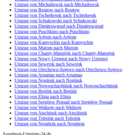
Umzug von Michailowsk nach Michailowsk
Umzug von Reutow nach Reutow
Umzug von Tscherkessk nach Tscherkessk
Umzug von Schukowski nach Schukowski
Umzug von Dimitrowgrad nach Dimitrowgrad
Umzug von Puschkino nach Puschkino
Umzug von Artjom nach Artjom
Umzug von Kamyschin nach Kamyschin
Umzug von Murom nach Murom
Umzug von Chanty-Mansijsk nach Chanty-Mansijsk
Umzug von Nowy Urengoi nach Nowy Urengoi
Umzug von Sewersk nach Sewersk
Umzug von Orechowo-Sujewo nach Orechowo-Sujewo
Umzug von Arsamas nach Arsamas
Umzug von Noginsk nach Noginsk
Umzug von Nowoschachtinsk nach Nowoschachtinsk
Umzug von Berdsk nach Berdsk
Umzug von Elista nach Elista
Umzug von Sergijew Possad nach Sergijew Possad
Umzug von Widnoje nach Widnoje
Umzug von Atschinsk nach Atschinsk
Umzug von Tobolsk nach Tobolsk
Umzug von Nojabrsk nach Nojabrsk
Augsburg-Umzüge-24.de