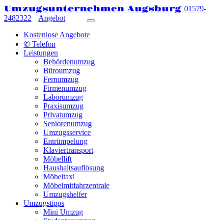
Umzugsunternehmen Augsburg
01579-
2482322
Angebot
Kostenlose Angebote
✆ Telefon
Leistungen
Behördenumzug
Büroumzug
Fernumzug
Firmenumzug
Laborumzug
Praxisumzug
Privatumzug
Seniorenumzug
Umzugsservice
Entrümpelung
Klaviertransport
Möbellift
Haushaltsauflösung
Möbeltaxi
Möbelmitfahrzentrale
Umzugshelfer
Umzugstipps
Mini Umzug