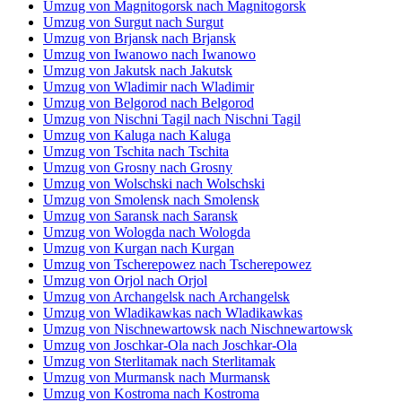
Umzug von Magnitogorsk nach Magnitogorsk
Umzug von Surgut nach Surgut
Umzug von Brjansk nach Brjansk
Umzug von Iwanowo nach Iwanowo
Umzug von Jakutsk nach Jakutsk
Umzug von Wladimir nach Wladimir
Umzug von Belgorod nach Belgorod
Umzug von Nischni Tagil nach Nischni Tagil
Umzug von Kaluga nach Kaluga
Umzug von Tschita nach Tschita
Umzug von Grosny nach Grosny
Umzug von Wolschski nach Wolschski
Umzug von Smolensk nach Smolensk
Umzug von Saransk nach Saransk
Umzug von Wologda nach Wologda
Umzug von Kurgan nach Kurgan
Umzug von Tscherepowez nach Tscherepowez
Umzug von Orjol nach Orjol
Umzug von Archangelsk nach Archangelsk
Umzug von Wladikawkas nach Wladikawkas
Umzug von Nischnewartowsk nach Nischnewartowsk
Umzug von Joschkar-Ola nach Joschkar-Ola
Umzug von Sterlitamak nach Sterlitamak
Umzug von Murmansk nach Murmansk
Umzug von Kostroma nach Kostroma