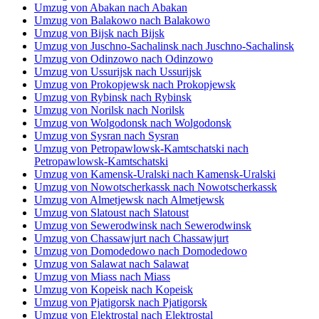
Umzug von Abakan nach Abakan
Umzug von Balakowo nach Balakowo
Umzug von Bijsk nach Bijsk
Umzug von Juschno-Sachalinsk nach Juschno-Sachalinsk
Umzug von Odinzowo nach Odinzowo
Umzug von Ussurijsk nach Ussurijsk
Umzug von Prokopjewsk nach Prokopjewsk
Umzug von Rybinsk nach Rybinsk
Umzug von Norilsk nach Norilsk
Umzug von Wolgodonsk nach Wolgodonsk
Umzug von Sysran nach Sysran
Umzug von Petropawlowsk-Kamtschatski nach
Petropawlowsk-Kamtschatski
Umzug von Kamensk-Uralski nach Kamensk-Uralski
Umzug von Nowotscherkassk nach Nowotscherkassk
Umzug von Almetjewsk nach Almetjewsk
Umzug von Slatoust nach Slatoust
Umzug von Sewerodwinsk nach Sewerodwinsk
Umzug von Chassawjurt nach Chassawjurt
Umzug von Domodedowo nach Domodedowo
Umzug von Salawat nach Salawat
Umzug von Miass nach Miass
Umzug von Kopeisk nach Kopeisk
Umzug von Pjatigorsk nach Pjatigorsk
Umzug von Elektrostal nach Elektrostal