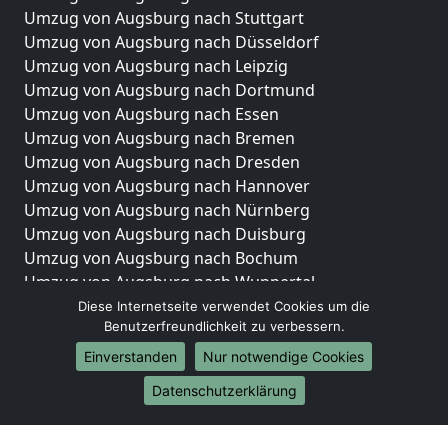
Umzug von Augsburg nach Stuttgart
Umzug von Augsburg nach Düsseldorf
Umzug von Augsburg nach Leipzig
Umzug von Augsburg nach Dortmund
Umzug von Augsburg nach Essen
Umzug von Augsburg nach Bremen
Umzug von Augsburg nach Dresden
Umzug von Augsburg nach Hannover
Umzug von Augsburg nach Nürnberg
Umzug von Augsburg nach Duisburg
Umzug von Augsburg nach Bochum
Umzug von Augsburg nach Wuppertal
Umzug von Augsburg nach Bielefeld
Diese Internetseite verwendet Cookies um die
Benutzerfreundlichkeit zu verbessern.
Umzug von Augsburg nach Bonn
Umzug von Augsburg nach Münster
Einverstanden
Nur notwendige Cookies
Internationale-Umzüge
Datenschutzerklärung
Umzug von Augsburg nach Brasilien