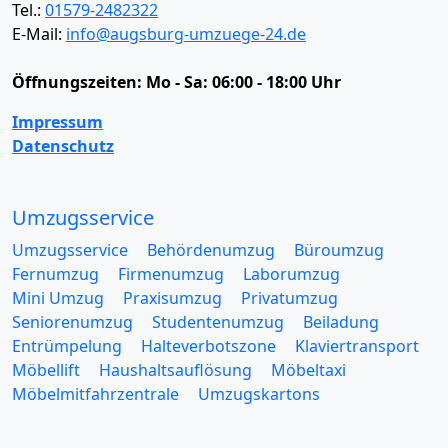
Tel.:
01579-2482322
E-Mail:
info@augsburg-umzuege-24.de
Öffnungszeiten:
Mo - Sa: 06:00 - 18:00 Uhr
Impressum
Datenschutz
Umzugsservice
Umzugsservice
Behördenumzug
Büroumzug
Fernumzug
Firmenumzug
Laborumzug
Mini Umzug
Praxisumzug
Privatumzug
Seniorenumzug
Studentenumzug
Beiladung
Entrümpelung
Halteverbotszone
Klaviertransport
Möbellift
Haushaltsauflösung
Möbeltaxi
Möbelmitfahrzentrale
Umzugskartons