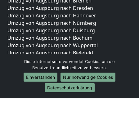
Umzug von Augsburg nach Bremen
Umzug von Augsburg nach Dresden
Umzug von Augsburg nach Hannover
Umzug von Augsburg nach Nürnberg
Umzug von Augsburg nach Duisburg
Umzug von Augsburg nach Bochum
Umzug von Augsburg nach Wuppertal
Umzug von Augsburg nach Bielefeld
Umzug von Augsburg nach Bonn
Diese Internetseite verwendet Cookies um die
Umzug von Augsburg nach Münster
Benutzerfreundlichkeit zu verbessern.
Einverstanden
Nur notwendige Cookies
Internationale-Umzüge
Datenschutzerklärung
Umzug von Augsburg nach Brasilien
Umzug von Augsburg nach Brunei Darussalam
Umzug von Augsburg nach Burkina Faso
Umzug von Augsburg nach Burundi
Umzug von Augsburg nach Chile
Umzug von Augsburg nach China
Umzug von Augsburg nach Cookinseln