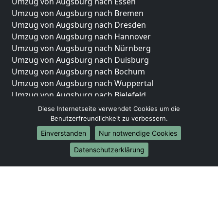
Umzug von Augsburg nach Essen
Umzug von Augsburg nach Bremen
Umzug von Augsburg nach Dresden
Umzug von Augsburg nach Hannover
Umzug von Augsburg nach Nürnberg
Umzug von Augsburg nach Duisburg
Umzug von Augsburg nach Bochum
Umzug von Augsburg nach Wuppertal
Umzug von Augsburg nach Bielefeld
Umzug von Augsburg nach Bonn
Diese Internetseite verwendet Cookies um die
Umzug von Augsburg nach Münster
Benutzerfreundlichkeit zu verbessern.
Einverstanden
Nur notwendige Cookies
Internationale-Umzüge
Datenschutzerklärung
Umzug von Augsburg nach Brasilien
Umzug von Augsburg nach Brunei Darussalam
Umzug von Augsburg nach Burkina Faso
Umzug von Augsburg nach Burundi
Umzug von Augsburg nach Chile
Umzug von Augsburg nach China