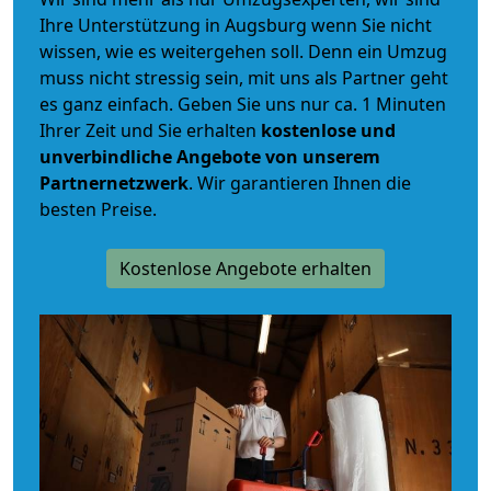
Ihre Unterstützung in Augsburg wenn Sie nicht
wissen, wie es weitergehen soll. Denn ein Umzug
muss nicht stressig sein, mit uns als Partner geht
es ganz einfach. Geben Sie uns nur ca. 1 Minuten
Ihrer Zeit und Sie erhalten
kostenlose und
unverbindliche
Angebote von unserem
Partnernetzwerk
. Wir garantieren Ihnen die
besten Preise.
Kostenlose Angebote erhalten