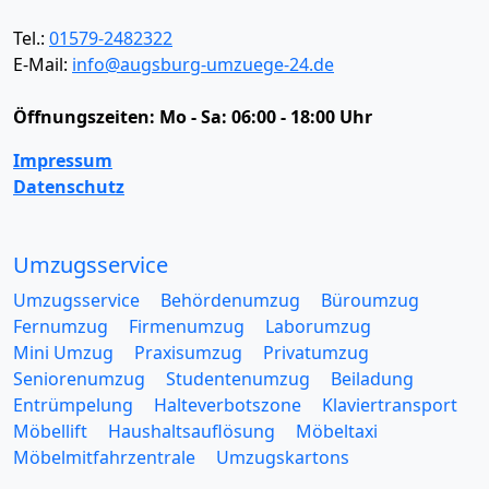
Tel.:
01579-2482322
E-Mail:
info@augsburg-umzuege-24.de
Öffnungszeiten:
Mo - Sa: 06:00 - 18:00 Uhr
Impressum
Datenschutz
Umzugsservice
Umzugsservice
Behördenumzug
Büroumzug
Fernumzug
Firmenumzug
Laborumzug
Mini Umzug
Praxisumzug
Privatumzug
Seniorenumzug
Studentenumzug
Beiladung
Entrümpelung
Halteverbotszone
Klaviertransport
Möbellift
Haushaltsauflösung
Möbeltaxi
Möbelmitfahrzentrale
Umzugskartons