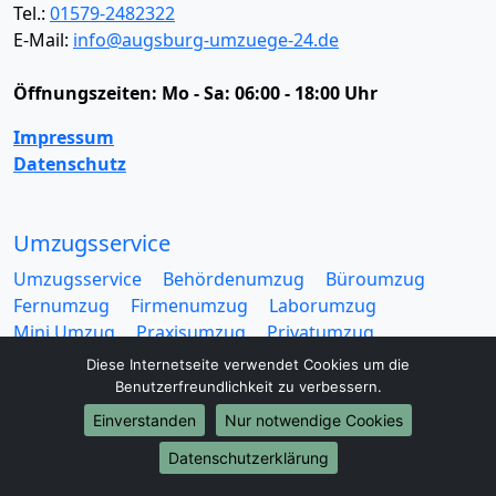
Tel.:
01579-2482322
E-Mail:
info@augsburg-umzuege-24.de
Öffnungszeiten:
Mo - Sa: 06:00 - 18:00 Uhr
Impressum
Datenschutz
Umzugsservice
Umzugsservice
Behördenumzug
Büroumzug
Fernumzug
Firmenumzug
Laborumzug
Mini Umzug
Praxisumzug
Privatumzug
Seniorenumzug
Studentenumzug
Beiladung
Diese Internetseite verwendet Cookies um die
Entrümpelung
Halteverbotszone
Klaviertransport
Benutzerfreundlichkeit zu verbessern.
Möbellift
Haushaltsauflösung
Möbeltaxi
Einverstanden
Nur notwendige Cookies
Möbelmitfahrzentrale
Umzugskartons
Datenschutzerklärung