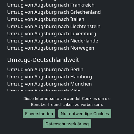
Umzug von Augsburg nach Frankreich
Umzug von Augsburg nach Griechenland
Umzug von Augsburg nach Italien
Umzug von Augsburg nach Liechtenstein
Umzug von Augsburg nach Luxemburg
Umzug von Augsburg nach Niederlande
Umzug von Augsburg nach Norwegen
Umzüge-Deutschlandweit
Umzug von Augsburg nach Berlin
Umzug von Augsburg nach Hamburg
Umzug von Augsburg nach München
Umzug von Augsburg nach Köln
Umzug von Augsburg nach Frankfurt am Main
Diese Internetseite verwendet Cookies um die
Benutzerfreundlichkeit zu verbessern.
Umzug von Augsburg nach Stuttgart
Umzug von Augsburg nach Düsseldorf
Einverstanden
Nur notwendige Cookies
Umzug von Augsburg nach Leipzig
Datenschutzerklärung
Umzug von Augsburg nach Dortmund