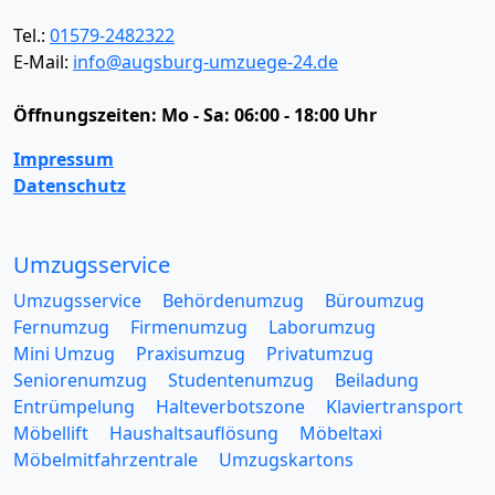
Tel.:
01579-2482322
E-Mail:
info@augsburg-umzuege-24.de
Öffnungszeiten:
Mo - Sa: 06:00 - 18:00 Uhr
Impressum
Datenschutz
Umzugsservice
Umzugsservice
Behördenumzug
Büroumzug
Fernumzug
Firmenumzug
Laborumzug
Mini Umzug
Praxisumzug
Privatumzug
Seniorenumzug
Studentenumzug
Beiladung
Entrümpelung
Halteverbotszone
Klaviertransport
Möbellift
Haushaltsauflösung
Möbeltaxi
Möbelmitfahrzentrale
Umzugskartons