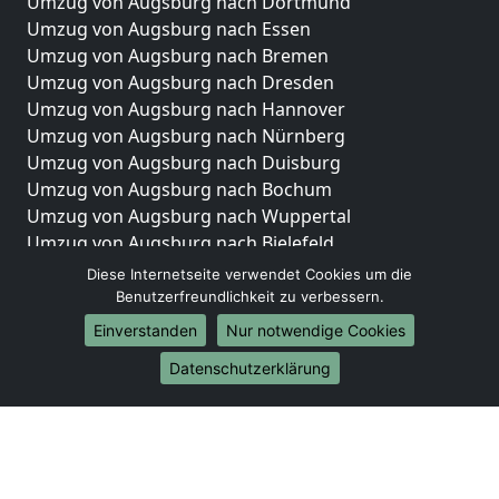
Umzug von Augsburg nach Dortmund
Umzug von Augsburg nach Essen
Umzug von Augsburg nach Bremen
Umzug von Augsburg nach Dresden
Umzug von Augsburg nach Hannover
Umzug von Augsburg nach Nürnberg
Umzug von Augsburg nach Duisburg
Umzug von Augsburg nach Bochum
Umzug von Augsburg nach Wuppertal
Umzug von Augsburg nach Bielefeld
Umzug von Augsburg nach Bonn
Diese Internetseite verwendet Cookies um die
Umzug von Augsburg nach Münster
Benutzerfreundlichkeit zu verbessern.
Einverstanden
Nur notwendige Cookies
Internationale-Umzüge
Datenschutzerklärung
Umzug von Augsburg nach Brasilien
Umzug von Augsburg nach Brunei Darussalam
Umzug von Augsburg nach Burkina Faso
Umzug von Augsburg nach Burundi
Umzug von Augsburg nach Chile