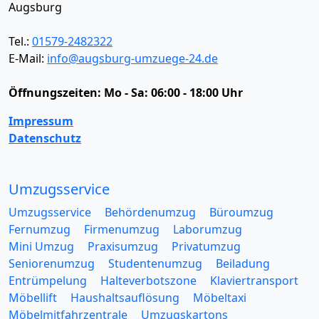
Augsburg
Tel.:
01579-2482322
E-Mail:
info@augsburg-umzuege-24.de
Öffnungszeiten:
Mo - Sa: 06:00 - 18:00 Uhr
Impressum
Datenschutz
Umzugsservice
Umzugsservice
Behördenumzug
Büroumzug
Fernumzug
Firmenumzug
Laborumzug
Mini Umzug
Praxisumzug
Privatumzug
Seniorenumzug
Studentenumzug
Beiladung
Entrümpelung
Halteverbotszone
Klaviertransport
Möbellift
Haushaltsauflösung
Möbeltaxi
Möbelmitfahrzentrale
Umzugskartons