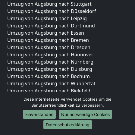
Umzug von Augsburg nach Stuttgart
Umzug von Augsburg nach Düsseldorf
Umzug von Augsburg nach Leipzig
Umzug von Augsburg nach Dortmund
Umzug von Augsburg nach Essen
Umzug von Augsburg nach Bremen
Umzug von Augsburg nach Dresden
Umzug von Augsburg nach Hannover
Umzug von Augsburg nach Nürnberg
Umzug von Augsburg nach Duisburg
Umzug von Augsburg nach Bochum
Umzug von Augsburg nach Wuppertal
Umzug von Augsburg nach Bielefeld
Umzug von Augsburg nach Bonn
Diese Internetseite verwendet Cookies um die
Umzug von Augsburg nach Münster
Benutzerfreundlichkeit zu verbessern.
Einverstanden
Nur notwendige Cookies
Internationale-Umzüge
Datenschutzerklärung
Umzug von Augsburg nach Brasilien
Umzug von Augsburg nach Brunei Darussalam