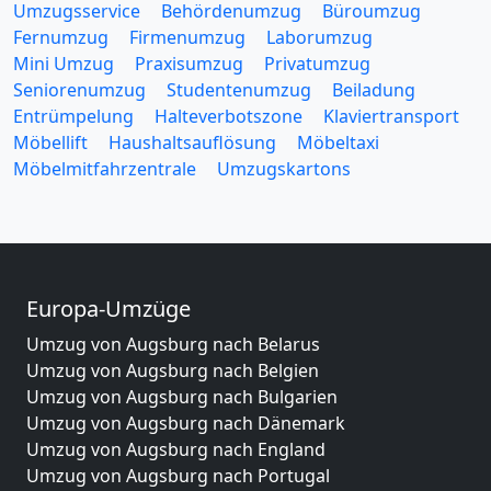
Umzugsservice
Behördenumzug
Büroumzug
Fernumzug
Firmenumzug
Laborumzug
Mini Umzug
Praxisumzug
Privatumzug
Seniorenumzug
Studentenumzug
Beiladung
Entrümpelung
Halteverbotszone
Klaviertransport
Möbellift
Haushaltsauflösung
Möbeltaxi
Möbelmitfahrzentrale
Umzugskartons
Europa-Umzüge
Umzug von Augsburg nach Belarus
Umzug von Augsburg nach Belgien
Umzug von Augsburg nach Bulgarien
Umzug von Augsburg nach Dänemark
Umzug von Augsburg nach England
Umzug von Augsburg nach Portugal