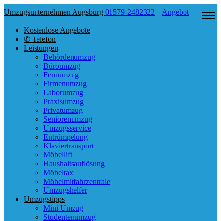
Umzugsunternehmen Augsburg
01579-2482322
Angebot
Kostenlose Angebote
✆ Telefon
Leistungen
Behördenumzug
Büroumzug
Fernumzug
Firmenumzug
Laborumzug
Praxisumzug
Privatumzug
Seniorenumzug
Umzugsservice
Entrümpelung
Klaviertransport
Möbellift
Haushaltsauflösung
Möbeltaxi
Möbelmitfahrzentrale
Umzugshelfer
Umzugstipps
Mini Umzug
Studentenumzug