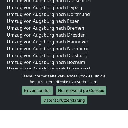
Umzug von Augsburg nach Düsseldorf
Umzug von Augsburg nach Leipzig
Umzug von Augsburg nach Dortmund
Umzug von Augsburg nach Essen
Umzug von Augsburg nach Bremen
Umzug von Augsburg nach Dresden
Umzug von Augsburg nach Hannover
Umzug von Augsburg nach Nürnberg
Umzug von Augsburg nach Duisburg
Umzug von Augsburg nach Bochum
Umzug von Augsburg nach Wuppertal
Umzug von Augsburg nach Bielefeld
Diese Internetseite verwendet Cookies um die
Benutzerfreundlichkeit zu verbessern.
Umzug von Augsburg nach Bonn
Umzug von Augsburg nach Münster
Einverstanden
Nur notwendige Cookies
Internationale-Umzüge
Datenschutzerklärung
Umzug von Augsburg nach Brasilien
Umzug von Augsburg nach Brunei Darussalam
Umzug von Augsburg nach Burkina Faso