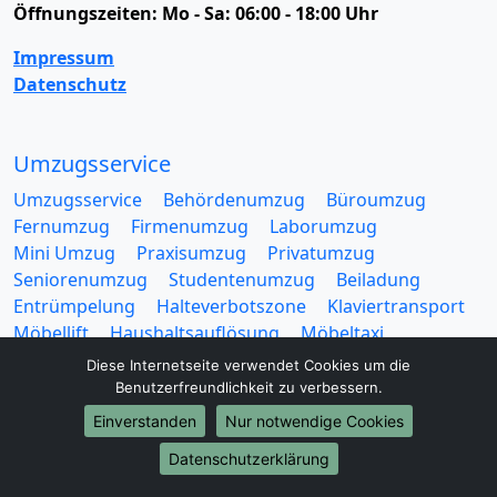
Öffnungszeiten:
Mo - Sa: 06:00 - 18:00 Uhr
Impressum
Datenschutz
Umzugsservice
Umzugsservice
Behördenumzug
Büroumzug
Fernumzug
Firmenumzug
Laborumzug
Mini Umzug
Praxisumzug
Privatumzug
Seniorenumzug
Studentenumzug
Beiladung
Entrümpelung
Halteverbotszone
Klaviertransport
Möbellift
Haushaltsauflösung
Möbeltaxi
Möbelmitfahrzentrale
Umzugskartons
Diese Internetseite verwendet Cookies um die
Benutzerfreundlichkeit zu verbessern.
Einverstanden
Nur notwendige Cookies
Datenschutzerklärung