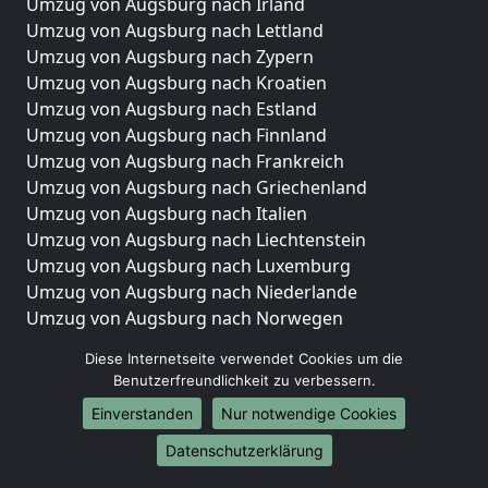
Umzug von Augsburg nach Irland
Umzug von Augsburg nach Lettland
Umzug von Augsburg nach Zypern
Umzug von Augsburg nach Kroatien
Umzug von Augsburg nach Estland
Umzug von Augsburg nach Finnland
Umzug von Augsburg nach Frankreich
Umzug von Augsburg nach Griechenland
Umzug von Augsburg nach Italien
Umzug von Augsburg nach Liechtenstein
Umzug von Augsburg nach Luxemburg
Umzug von Augsburg nach Niederlande
Umzug von Augsburg nach Norwegen
Umzüge-Deutschlandweit
Diese Internetseite verwendet Cookies um die
Benutzerfreundlichkeit zu verbessern.
Umzug von Augsburg nach Berlin
Einverstanden
Nur notwendige Cookies
Umzug von Augsburg nach Hamburg
Umzug von Augsburg nach München
Datenschutzerklärung
Umzug von Augsburg nach Köln