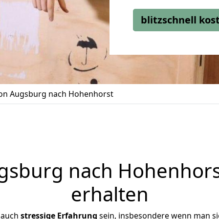
blitzschnell ko
on Augsburg nach Hohenhorst
sburg nach Hohenhorst
erhalten
 auch
stressige
Erfahrung
sein, insbesondere wenn man s