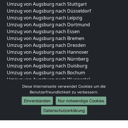
Umzug von Augsburg nach Stuttgart
Umzug von Augsburg nach Düsseldorf
Umzug von Augsburg nach Leipzig
Umzug von Augsburg nach Dortmund
Umzug von Augsburg nach Essen
Umzug von Augsburg nach Bremen
Umzug von Augsburg nach Dresden
Umzug von Augsburg nach Hannover
Umzug von Augsburg nach Nürnberg
Umzug von Augsburg nach Duisburg
Umzug von Augsburg nach Bochum
Umzug von Augsburg nach Wuppertal
Umzug von Augsburg nach Bielefeld
Diese Internetseite verwendet Cookies um die
Benutzerfreundlichkeit zu verbessern.
Umzug von Augsburg nach Bonn
Umzug von Augsburg nach Münster
Einverstanden
Nur notwendige Cookies
Internationale-Umzüge
Datenschutzerklärung
Umzug von Augsburg nach Brasilien
Umzug von Augsburg nach Brunei Darussalam