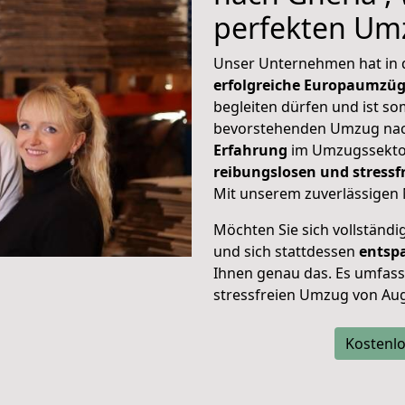
perfekten Um
Unser Unternehmen hat in
erfolgreiche Europaumzü
begleiten dürfen und ist so
bevorstehenden Umzug nac
Erfahrung
im Umzugssektor
reibungslosen und stress
Mit unserem zuverlässigen 
Möchten Sie sich vollständ
und sich stattdessen
entsp
Ihnen genau das. Es umfasst 
stressfreien Umzug von Au
Kostenlo