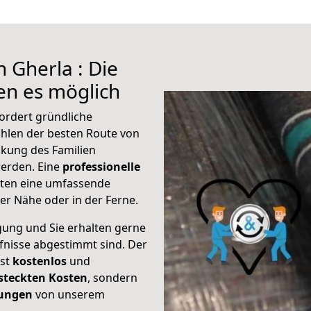
 Gherla : Die
n es möglich
ordert gründliche
hlen der besten Route von
ckung des Familien
 werden. Eine
professionelle
eten eine umfassende
er Nähe oder in der Ferne.
gung und Sie erhalten gerne
rfnisse abgestimmt sind. Der
ist
kostenlos
und
steckten Kosten
, sondern
tungen
von unserem