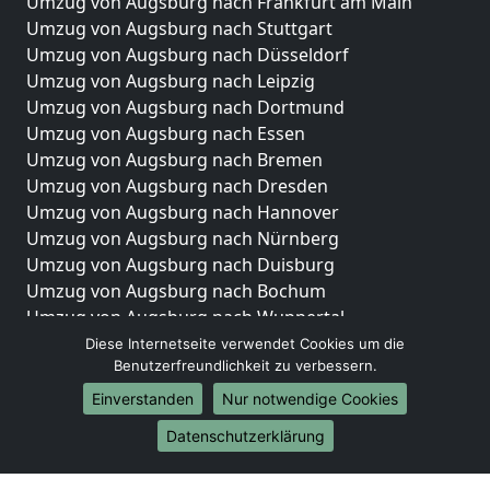
Umzug von Augsburg nach Frankfurt am Main
Umzug von Augsburg nach Stuttgart
Umzug von Augsburg nach Düsseldorf
Umzug von Augsburg nach Leipzig
Umzug von Augsburg nach Dortmund
Umzug von Augsburg nach Essen
Umzug von Augsburg nach Bremen
Umzug von Augsburg nach Dresden
Umzug von Augsburg nach Hannover
Umzug von Augsburg nach Nürnberg
Umzug von Augsburg nach Duisburg
Umzug von Augsburg nach Bochum
Umzug von Augsburg nach Wuppertal
Umzug von Augsburg nach Bielefeld
Diese Internetseite verwendet Cookies um die
Benutzerfreundlichkeit zu verbessern.
Umzug von Augsburg nach Bonn
Umzug von Augsburg nach Münster
Einverstanden
Nur notwendige Cookies
Internationale-Umzüge
Datenschutzerklärung
Umzug von Augsburg nach Brasilien