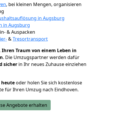
ven
, bei kleinen Mengen, organisieren
ng
shaltsauflösung in Augsburg
en in Augsburg
 Ein- & Auspacken
ier-
&
Tresortransport
,
Ihren Traum von einem Leben in
en
. Die Umzugspartner werden dafür
d sicher
in Ihr neues Zuhause einziehen
h heute
oder holen Sie sich kostenlose
te für Ihren Umzug nach Eindhoven.
se Angebote erhalten