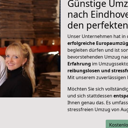
Günstige Umz
nach Eindhove
den perfekte
Unser Unternehmen hat in
erfolgreiche Europaumzü
begleiten dürfen und ist so
bevorstehenden Umzug nac
Erfahrung
im Umzugssektor
reibungslosen und stress
Mit unserem zuverlässigen 
Möchten Sie sich vollständ
und sich stattdessen
entsp
Ihnen genau das. Es umfasst 
stressfreien Umzug von Au
Kostenlo