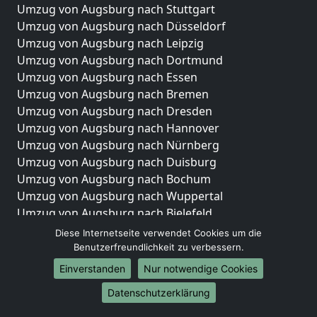
Umzug von Augsburg nach Stuttgart
Umzug von Augsburg nach Düsseldorf
Umzug von Augsburg nach Leipzig
Umzug von Augsburg nach Dortmund
Umzug von Augsburg nach Essen
Umzug von Augsburg nach Bremen
Umzug von Augsburg nach Dresden
Umzug von Augsburg nach Hannover
Umzug von Augsburg nach Nürnberg
Umzug von Augsburg nach Duisburg
Umzug von Augsburg nach Bochum
Umzug von Augsburg nach Wuppertal
Umzug von Augsburg nach Bielefeld
Umzug von Augsburg nach Bonn
Diese Internetseite verwendet Cookies um die
Umzug von Augsburg nach Münster
Benutzerfreundlichkeit zu verbessern.
Einverstanden
Nur notwendige Cookies
Internationale-Umzüge
Datenschutzerklärung
Umzug von Augsburg nach Brasilien
Umzug von Augsburg nach Brunei Darussalam