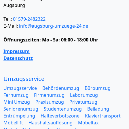
Augsburg
Tel.:
01579-2482322
E-Mail:
info@augsburg-umzuege-24.de
Öffnungszeiten:
Mo - Sa: 06:00 - 18:00 Uhr
Impressum
Datenschutz
Umzugsservice
Umzugsservice
Behördenumzug
Büroumzug
Fernumzug
Firmenumzug
Laborumzug
Mini Umzug
Praxisumzug
Privatumzug
Seniorenumzug
Studentenumzug
Beiladung
Entrümpelung
Halteverbotszone
Klaviertransport
Möbellift
Haushaltsauflösung
Möbeltaxi