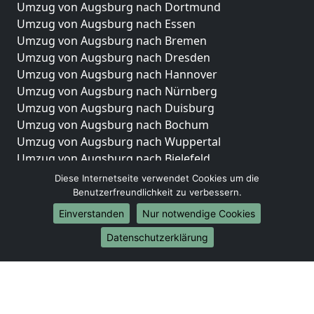
Umzug von Augsburg nach Dortmund
Umzug von Augsburg nach Essen
Umzug von Augsburg nach Bremen
Umzug von Augsburg nach Dresden
Umzug von Augsburg nach Hannover
Umzug von Augsburg nach Nürnberg
Umzug von Augsburg nach Duisburg
Umzug von Augsburg nach Bochum
Umzug von Augsburg nach Wuppertal
Umzug von Augsburg nach Bielefeld
Umzug von Augsburg nach Bonn
Diese Internetseite verwendet Cookies um die
Umzug von Augsburg nach Münster
Benutzerfreundlichkeit zu verbessern.
Einverstanden
Nur notwendige Cookies
Internationale-Umzüge
Datenschutzerklärung
Umzug von Augsburg nach Brasilien
Umzug von Augsburg nach Brunei Darussalam
Umzug von Augsburg nach Burkina Faso
Umzug von Augsburg nach Burundi
Umzug von Augsburg nach Chile