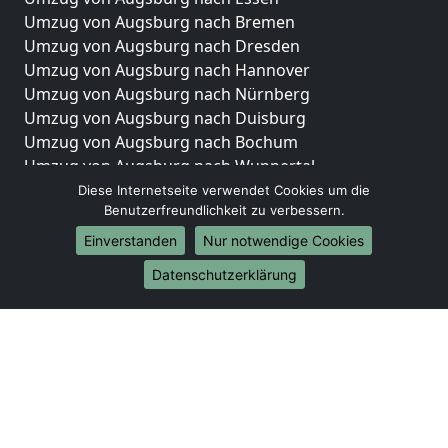
Umzug von Augsburg nach Bremen
Umzug von Augsburg nach Dresden
Umzug von Augsburg nach Hannover
Umzug von Augsburg nach Nürnberg
Umzug von Augsburg nach Duisburg
Umzug von Augsburg nach Bochum
Umzug von Augsburg nach Wuppertal
Umzug von Augsburg nach Bielefeld
Diese Internetseite verwendet Cookies um die
Benutzerfreundlichkeit zu verbessern.
Umzug von Augsburg nach Bonn
Umzug von Augsburg nach Münster
Einverstanden
Nur notwendige Cookies
Internationale-Umzüge
Datenschutzerklärung
Umzug von Augsburg nach Brasilien
Umzug von Augsburg nach Brunei Darussalam
Umzug von Augsburg nach Burkina Faso
Umzug von Augsburg nach Burundi
Umzug von Augsburg nach Chile
Umzug von Augsburg nach China