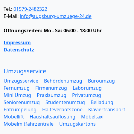
Tel.:
01579-2482322
E-Mail:
info@augsburg-umzuege-24.de
Öffnungszeiten:
Mo - Sa: 06:00 - 18:00 Uhr
Impressum
Datenschutz
Umzugsservice
Umzugsservice
Behördenumzug
Büroumzug
Fernumzug
Firmenumzug
Laborumzug
Mini Umzug
Praxisumzug
Privatumzug
Seniorenumzug
Studentenumzug
Beiladung
Entrümpelung
Halteverbotszone
Klaviertransport
Möbellift
Haushaltsauflösung
Möbeltaxi
Möbelmitfahrzentrale
Umzugskartons