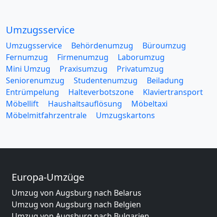
Umzugsservice
Umzugsservice
Behördenumzug
Büroumzug
Fernumzug
Firmenumzug
Laborumzug
Mini Umzug
Praxisumzug
Privatumzug
Seniorenumzug
Studentenumzug
Beiladung
Entrümpelung
Halteverbotszone
Klaviertransport
Möbellift
Haushaltsauflösung
Möbeltaxi
Möbelmitfahrzentrale
Umzugskartons
Europa-Umzüge
Umzug von Augsburg nach Belarus
Umzug von Augsburg nach Belgien
Umzug von Augsburg nach Bulgarien