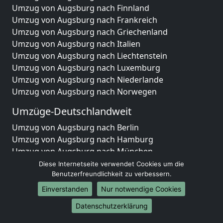
Umzug von Augsburg nach Finnland
Umzug von Augsburg nach Frankreich
Umzug von Augsburg nach Griechenland
Umzug von Augsburg nach Italien
Umzug von Augsburg nach Liechtenstein
Umzug von Augsburg nach Luxemburg
Umzug von Augsburg nach Niederlande
Umzug von Augsburg nach Norwegen
Umzüge-Deutschlandweit
Umzug von Augsburg nach Berlin
Umzug von Augsburg nach Hamburg
Umzug von Augsburg nach München
Umzug von Augsburg nach Köln
Diese Internetseite verwendet Cookies um die
Umzug von Augsburg nach Frankfurt am Main
Benutzerfreundlichkeit zu verbessern.
Umzug von Augsburg nach Stuttgart
Einverstanden
Nur notwendige Cookies
Umzug von Augsburg nach Düsseldorf
Datenschutzerklärung
Umzug von Augsburg nach Leipzig
Umzug von Augsburg nach Dortmund