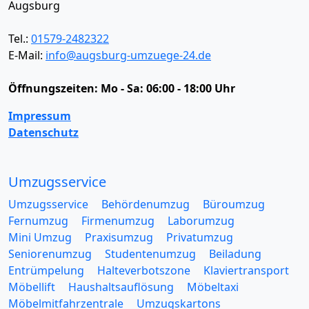
Augsburg
Tel.:
01579-2482322
E-Mail:
info@augsburg-umzuege-24.de
Öffnungszeiten:
Mo - Sa: 06:00 - 18:00 Uhr
Impressum
Datenschutz
Umzugsservice
Umzugsservice
Behördenumzug
Büroumzug
Fernumzug
Firmenumzug
Laborumzug
Mini Umzug
Praxisumzug
Privatumzug
Seniorenumzug
Studentenumzug
Beiladung
Entrümpelung
Halteverbotszone
Klaviertransport
Möbellift
Haushaltsauflösung
Möbeltaxi
Möbelmitfahrzentrale
Umzugskartons