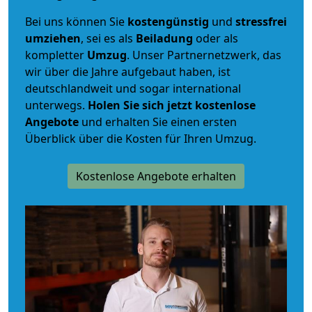
Bei uns können Sie
kostengünstig
und
stressfrei
umziehen
, sei es als
Beiladung
oder als
kompletter
Umzug
. Unser Partnernetzwerk, das
wir über die Jahre aufgebaut haben, ist
deutschlandweit und sogar international
unterwegs.
Holen Sie sich jetzt kostenlose
Angebote
und erhalten Sie einen ersten
Überblick über die Kosten für Ihren Umzug.
Kostenlose Angebote erhalten