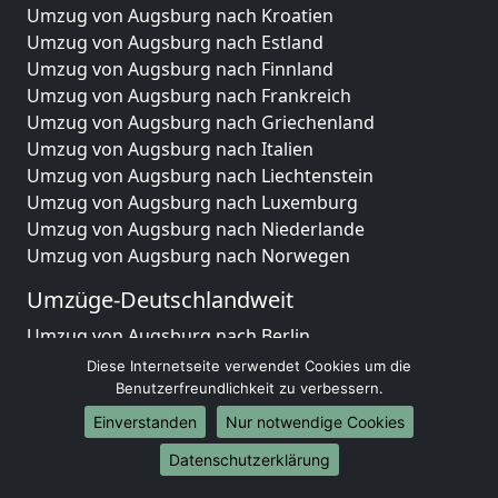
Umzug von Augsburg nach Kroatien
Umzug von Augsburg nach Estland
Umzug von Augsburg nach Finnland
Umzug von Augsburg nach Frankreich
Umzug von Augsburg nach Griechenland
Umzug von Augsburg nach Italien
Umzug von Augsburg nach Liechtenstein
Umzug von Augsburg nach Luxemburg
Umzug von Augsburg nach Niederlande
Umzug von Augsburg nach Norwegen
Umzüge-Deutschlandweit
Umzug von Augsburg nach Berlin
Umzug von Augsburg nach Hamburg
Diese Internetseite verwendet Cookies um die
Umzug von Augsburg nach München
Benutzerfreundlichkeit zu verbessern.
Umzug von Augsburg nach Köln
Einverstanden
Nur notwendige Cookies
Umzug von Augsburg nach Frankfurt am Main
Datenschutzerklärung
Umzug von Augsburg nach Stuttgart
Umzug von Augsburg nach Düsseldorf