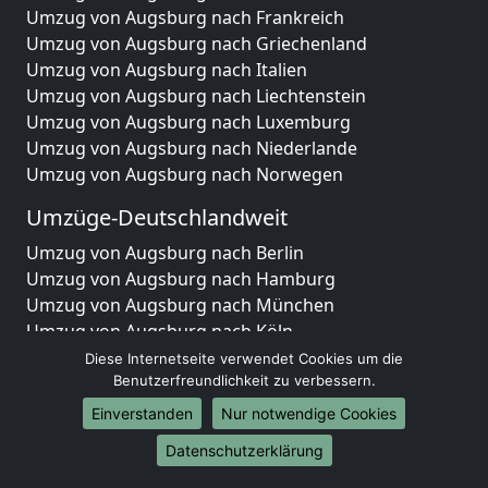
Umzug von Augsburg nach Frankreich
Umzug von Augsburg nach Griechenland
Umzug von Augsburg nach Italien
Umzug von Augsburg nach Liechtenstein
Umzug von Augsburg nach Luxemburg
Umzug von Augsburg nach Niederlande
Umzug von Augsburg nach Norwegen
Umzüge-Deutschlandweit
Umzug von Augsburg nach Berlin
Umzug von Augsburg nach Hamburg
Umzug von Augsburg nach München
Umzug von Augsburg nach Köln
Umzug von Augsburg nach Frankfurt am Main
Diese Internetseite verwendet Cookies um die
Umzug von Augsburg nach Stuttgart
Benutzerfreundlichkeit zu verbessern.
Umzug von Augsburg nach Düsseldorf
Einverstanden
Nur notwendige Cookies
Umzug von Augsburg nach Leipzig
Datenschutzerklärung
Umzug von Augsburg nach Dortmund
Umzug von Augsburg nach Essen