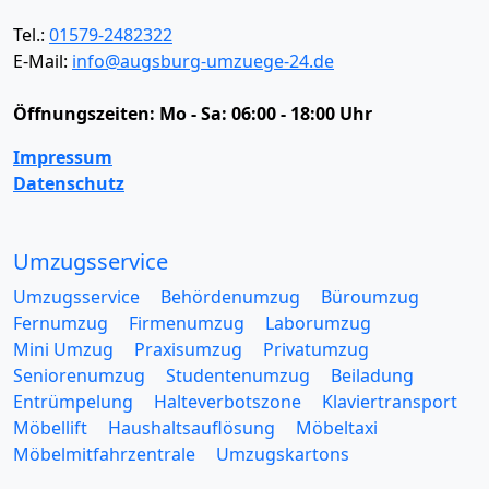
Tel.:
01579-2482322
E-Mail:
info@augsburg-umzuege-24.de
Öffnungszeiten:
Mo - Sa: 06:00 - 18:00 Uhr
Impressum
Datenschutz
Umzugsservice
Umzugsservice
Behördenumzug
Büroumzug
Fernumzug
Firmenumzug
Laborumzug
Mini Umzug
Praxisumzug
Privatumzug
Seniorenumzug
Studentenumzug
Beiladung
Entrümpelung
Halteverbotszone
Klaviertransport
Möbellift
Haushaltsauflösung
Möbeltaxi
Möbelmitfahrzentrale
Umzugskartons