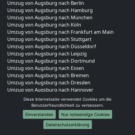
Umzug von Augsburg nach Berlin
Umzug von Augsburg nach Hamburg
Umzug von Augsburg nach München
Umzug von Augsburg nach Köln
Umzug von Augsburg nach Frankfurt am Main
Umzug von Augsburg nach Stuttgart
Umzug von Augsburg nach Düsseldorf
Umzug von Augsburg nach Leipzig
Umzug von Augsburg nach Dortmund
Umzug von Augsburg nach Essen
Umzug von Augsburg nach Bremen
Umzug von Augsburg nach Dresden
Umzug von Augsburg nach Hannover
Umzug von Augsburg nach Nürnberg
Diese Internetseite verwendet Cookies um die
Umzug von Augsburg nach Duisburg
Benutzerfreundlichkeit zu verbessern.
Umzug von Augsburg nach Bochum
Einverstanden
Nur notwendige Cookies
Umzug von Augsburg nach Wuppertal
Datenschutzerklärung
Umzug von Augsburg nach Bielefeld
Umzug von Augsburg nach Bonn