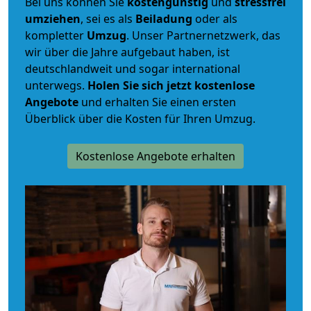
Bei uns können Sie
kostengünstig
und
stressfrei
umziehen
, sei es als
Beiladung
oder als
kompletter
Umzug
. Unser Partnernetzwerk, das
wir über die Jahre aufgebaut haben, ist
deutschlandweit und sogar international
unterwegs.
Holen Sie sich jetzt kostenlose
Angebote
und erhalten Sie einen ersten
Überblick über die Kosten für Ihren Umzug.
Kostenlose Angebote erhalten