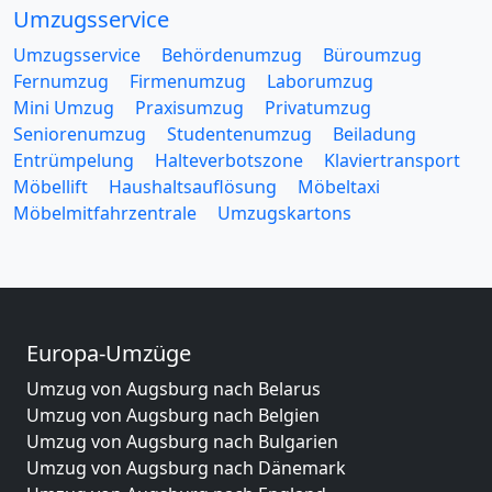
Umzugsservice
Umzugsservice
Behördenumzug
Büroumzug
Fernumzug
Firmenumzug
Laborumzug
Mini Umzug
Praxisumzug
Privatumzug
Seniorenumzug
Studentenumzug
Beiladung
Entrümpelung
Halteverbotszone
Klaviertransport
Möbellift
Haushaltsauflösung
Möbeltaxi
Möbelmitfahrzentrale
Umzugskartons
Europa-Umzüge
Umzug von Augsburg nach Belarus
Umzug von Augsburg nach Belgien
Umzug von Augsburg nach Bulgarien
Umzug von Augsburg nach Dänemark