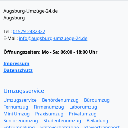
Augsburg-Umzüge-24.de
Augsburg
Tel.:
01579-2482322
E-Mail:
info@augsburg-umzuege-24.de
Öffnungszeiten:
Mo - Sa: 06:00 - 18:00 Uhr
Impressum
Datenschutz
Umzugsservice
Umzugsservice
Behördenumzug
Büroumzug
Fernumzug
Firmenumzug
Laborumzug
Mini Umzug
Praxisumzug
Privatumzug
Seniorenumzug
Studentenumzug
Beiladung
Entrümpelung
Halteverbotszone
Klaviertransport