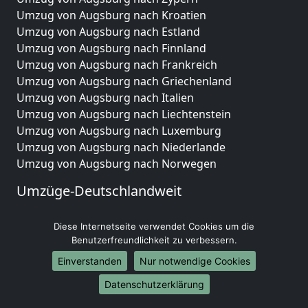
Umzug von Augsburg nach Kroatien
Umzug von Augsburg nach Estland
Umzug von Augsburg nach Finnland
Umzug von Augsburg nach Frankreich
Umzug von Augsburg nach Griechenland
Umzug von Augsburg nach Italien
Umzug von Augsburg nach Liechtenstein
Umzug von Augsburg nach Luxemburg
Umzug von Augsburg nach Niederlande
Umzug von Augsburg nach Norwegen
Umzüge-Deutschlandweit
Umzug von Augsburg nach Berlin
Diese Internetseite verwendet Cookies um die
Umzug von Augsburg nach Hamburg
Benutzerfreundlichkeit zu verbessern.
Umzug von Augsburg nach München
Umzug von Augsburg nach Köln
Einverstanden
Nur notwendige Cookies
Umzug von Augsburg nach Frankfurt am Main
Datenschutzerklärung
Umzug von Augsburg nach Stuttgart