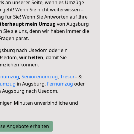
erk
an unserer Seite, wenn es Umzüge
geht! Wenn Sie nicht weiterwissen –
ng für Sie! Wenn Sie Antworten auf Ihre
 überhaupt mein Umzug
von Augsburg
Sie sie uns, denn wir haben immer die
Fragen parat.
sburg nach Usedom oder ein
 Usedom,
wir helfen
, damit Sie
umziehen können.
enumzug
,
Seniorenumzug
,
Tresor
– &
numzug
in Augsburg,
Fernumzug
oder
 Augsburg nach Usedom.
nigen Minuten unverbindliche und
se Angebote erhalten