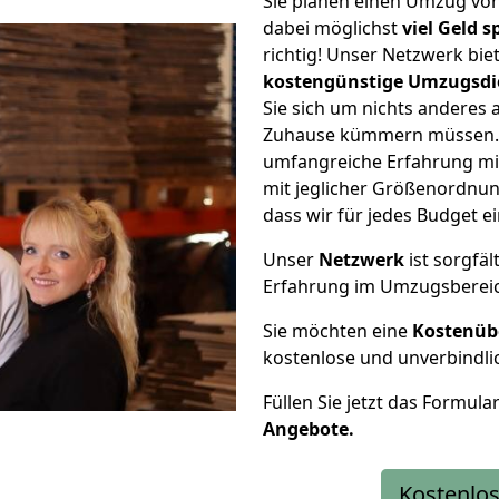
Sie planen einen Umzug v
dabei möglichst
viel Geld 
richtig! Unser Netzwerk bi
kostengünstige Umzugsdi
Sie sich um nichts anderes 
Zuhause kümmern müssen. W
umfangreiche Erfahrung m
mit jeglicher Größenordnun
dass wir für jedes Budget 
Unser
Netzwerk
ist sorgfäl
Erfahrung im Umzugsberei
Sie möchten eine
Kostenüb
kostenlose und unverbindli
Füllen Sie jetzt das Formula
Angebote.
Kostenlos