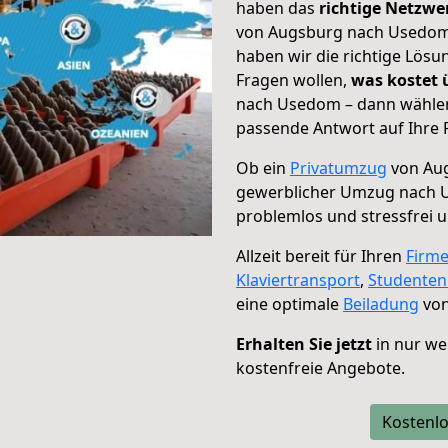
haben das
richtige Netzw
von Augsburg nach Usedom 
haben wir die richtige Lösu
Fragen wollen,
was kostet
nach Usedom – dann wählen 
passende Antwort auf Ihre 
Ob ein
Privatumzug
von Aug
gewerblicher Umzug nach
problemlos und stressfrei 
Allzeit bereit für Ihren
Firm
Klaviertransport
,
Studente
eine optimale
Beiladung
von
Erhalten Sie jetzt
in nur we
kostenfreie Angebote.
Kostenlo